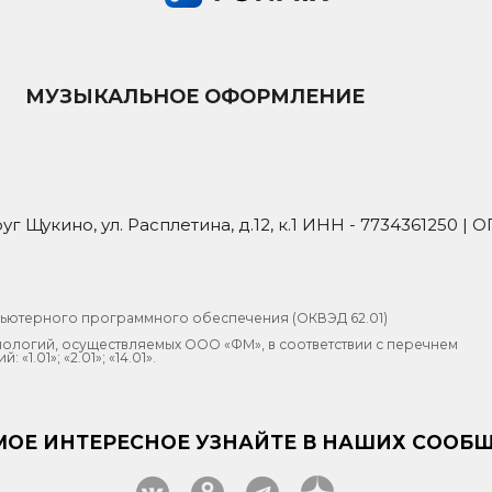
МУЗЫКАЛЬНОЕ ОФОРМЛЕНИЕ
уг Щукино, ул. Расплетина, д.12, к.1 ИНН - 7734361250 | О
пьютерного программного обеспечения (ОКВЭД 62.01)
нологий, осуществляемых ООО «ФМ», в соответствии с перечнем
.01»; «2.01»; «14.01».
МОЕ ИНТЕРЕСНОЕ УЗНАЙТЕ В НАШИХ СООБ