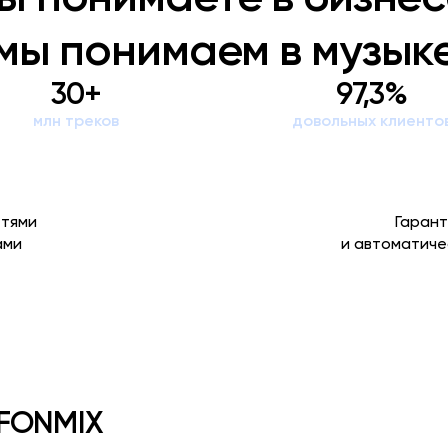
мы понимаем в музык
30+
97,3%
млн треков
довольных клиенто
етями
Гарант
ами
и автоматиче
 FONMIX