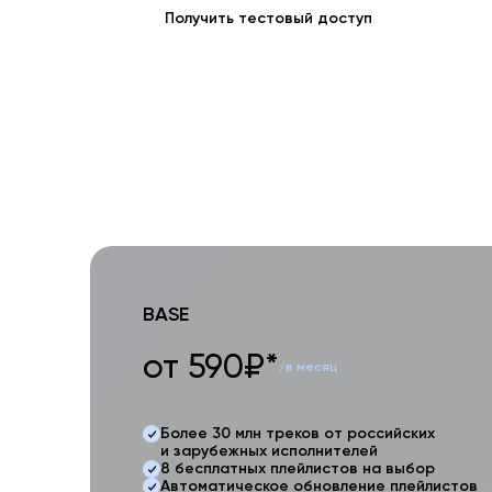
Получить тестовый доступ
BASE
от 590₽*
/в месяц
Более 30 млн треков от российских
и зарубежных исполнителей
8 бесплатных плейлистов на выбор
Автоматическое обновление плейлистов