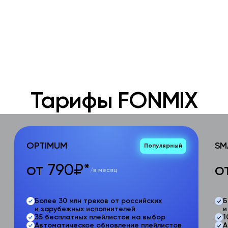
Тарифы FONMIX
OPTIMUM
SM
Популярный
от 790₽*
о
/в месяц
Более 30 млн треков от российских
Б
и зарубежных исполнителей
и
35 бесплатных плейлистов на выбор
1
Автоматическое обновление плейлистов
А