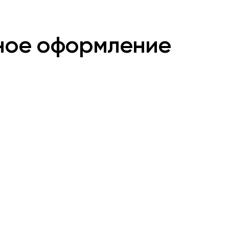
ное оформление
Смус-джаз романтик
р
Мягкая, ненавязчивая смесь
джаза, поп-музыки и R&B.
Романтический формат жанра
создает в ресторане
расслабляющую атмосферу,
которая идеально подходит
для свиданий и долгих ужинов