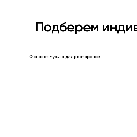
Подберем инди
Фоновая музыка для ресторанов
Романтические Хиты
Кавер
нова
Композиции с глубоким
Превра
лирическим содержанием,
рок- и
главная цель которых —
рассла
передать чувства в уютные
лаунж-
вечера
подход
вашего