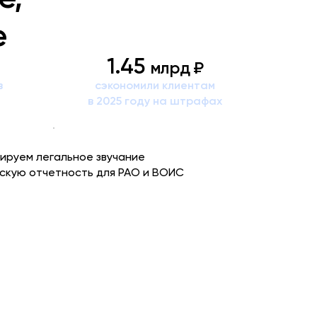
е
1.45
млрд ₽
в
сэкономили клиентам
в 2025 году на штрафах
ируем легальное звучание
скую отчетность для РАО и ВОИС