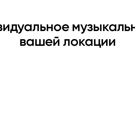
видуальное музыкаль
вашей локации
Дип-хаус
ы в стиле босса-
Стильный, атмосферный жан
электронной музыки с мягким
щают известные поп-,
пульсирующим ритмом и
 танцевальные хиты в
глубоким звучанием. В
бляющие, мягкие
ресторане он создает
треки идеально
идеальный фон
ящие для озвучивания
 бизнеса