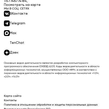
1157746774184,
Посмотреть на карте
МЫ В СОЦ. СЕТЯХ
ВКонтакте
Telegram
Max
TenChat
Дзен
Основным видом деятельности является разработка компьютерного
программного обеспечения (ОКВЭД 62.01). Коды видов деятельности в области
информационных технологий, осуществляемых ООО «ФМ», в соответствии с
перечнем видов деятельности в области информационных технологий: «1.01»;
«2.01»; «14.01»
Карта сайта
Контакты
Политика в отношении обработки и защиты персональных данных