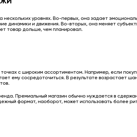
ажи
на нескольких уровнях. Во-первых, она задает эмоционал
ие динамики и движения. Во-вторых, она меняет субъек
т товар дольше, чем планировал.
х точках с широким ассортиментом. Например, если поку
ает ему сосредоточиться. В результате возрастает шанс
тов.
енда. Премиальный магазин обычно нуждается в сдержан
дежный формат, наоборот, может использовать более ри