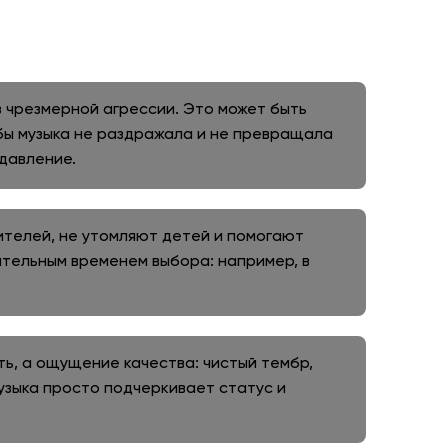
 чрезмерной агрессии. Это может быть
обы музыка не раздражала и не превращала
 давление.
ителей, не утомляют детей и помогают
тельным временем выбора: например, в
ть, а ощущение качества: чистый тембр,
музыка просто подчеркивает статус и