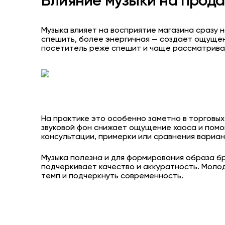
Влияние музыки на прод
Музыка влияет на восприятие магазина сразу 
спешить, более энергичная — создает ощущен
посетитель реже спешит и чаще рассматривае
На практике это особенно заметно в торговы
звуковой фон снижает ощущение хаоса и помог
консультации, примерки или сравнения вариан
Музыка полезна и для формирования образа бр
подчеркивает качество и аккуратность. Моло
темп и подчеркнуть современность.