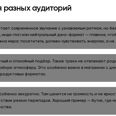
я разных аудиторий
ает современное звучание с узнаваемым ритмом, но без
, инди-поп или нейтральный дэнс-формат — главное, чт
важна мера: посетитель должен чувствовать энергию, а не
тный и спокойный подбор. Такие треки не отвлекают род
бную атмосферу. Это особенно важно в магазинах с дли
продуктовых форматах.
особенно аккуратно. Там ценится не громкость и не яркос
тствие резких перепадов. Хороший пример — бутик, где 
нства.