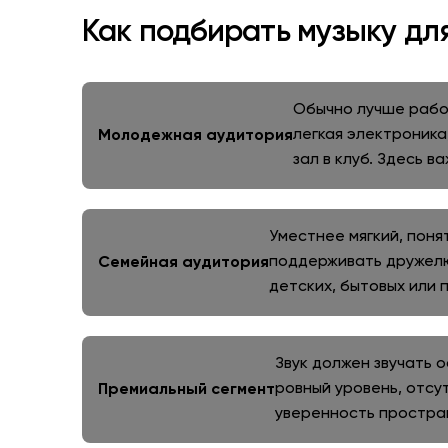
Как подбирать музыку дл
Обычно лучше работ
легкая электроника
Молодежная аудитория
зал в клуб. Здесь 
Уместнее мягкий, поня
поддерживать дружелю
Семейная аудитория
детских, бытовых или 
Звук должен звучать 
ровный уровень, отсу
Премиальный сегмент
уверенность простра