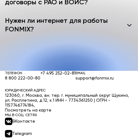
договоры с РАО и ВОИС?
Нужен ли интернет для работы
FONMIX?
+7 495 252-02-81
ТЕЛЕФОН
EMAIL
8 800 222-00-80
support@fonmix.ru
ЮРИДИЧЕСКИЙ АДРЕС
123060, г. Москва, вн. тер. г. муниципальный округ Щукино,
ул. Расплетина, д.12, к.1 ИНН - 7734361250 | ОГРН -
1157746774184,
Посмотреть на карте
МЫ В СОЦ. СЕТЯХ
ВКонтакте
Telegram