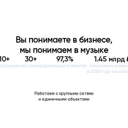
Вы понимаете в бизнесе,
мы понимаем в музыке
10+
30+
97,3%
1.45
млрд 
на рынке
млн треков
довольных клиентов
сэкономили клиен
в 2025 году на шт
Работаем с крупными сетями
и единичными объектами