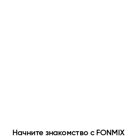
R&B
Поп-тренды
Создает чувственную,
Создают динамичную,
расслабленную и
стильную атмосферу,
одновременно
которая ассоциируется
премиальную атмосферу,
молодостью, красотой
которая настраивает
уходом за собой
клиентов на заботу о себе,
увеличивая время
пребывания в торговом
зале
Начните знакомство с FONMIX