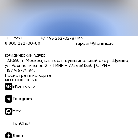
+7 495 252-02-81
ТЕЛЕФОН
EMAIL
8 800 222-00-80
support@fonmix.ru
ЮРИДИЧЕСКИЙ АДРЕС
123060, г. Москва, вн. тер. г. муниципальный округ Щукино,
ул. Расплетина, д.12, к.1 ИНН - 7734361250 | ОГРН -
1157746774184,
Посмотреть на карте
МЫ В СОЦ. СЕТЯХ
ВКонтакте
Telegram
Max
TenChat
Дзен