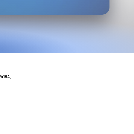
74184,