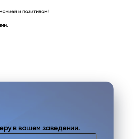
рмонией и позитивом!
ями.
еру в вашем заведении.