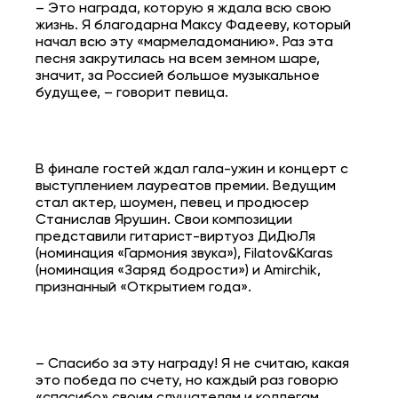
– Это награда, которую я ждала всю свою
жизнь. Я благодарна Максу Фадееву, который
начал всю эту «мармеладоманию». Раз эта
песня закрутилась на всем земном шаре,
значит, за Россией большое музыкальное
будущее, – говорит певица.
В финале гостей ждал гала-ужин и концерт с
выступлением лауреатов премии. Ведущим
стал актер, шоумен, певец и продюсер
Станислав Ярушин. Свои композиции
представили гитарист-виртуоз ДиДюЛя
(номинация «Гармония звука»), Filatov&Karas
(номинация «Заряд бодрости») и Amirchik,
признанный «Открытием года».
– Спасибо за эту награду! Я не считаю, какая
это победа по счету, но каждый раз говорю
«спасибо» своим слушателям и коллегам,