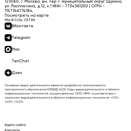
123060, г. Москва, вн. тер. г. муниципальный округ Щукино,
ул. Расплетина, д.12, к.1 ИНН - 7734361250 | ОГРН -
1157746774184,
Посмотреть на карте
МЫ В СОЦ. СЕТЯХ
ВКонтакте
Telegram
Max
TenChat
Дзен
Основным видом деятельности является разработка компьютерного
программного обеспечения (ОКВЭД 62.01). Коды видов деятельности в области
информационных технологий, осуществляемых ООО «ФМ», в соответствии с
перечнем видов деятельности в области информационных технологий: «1.01»;
«2.01»; «14.01»
Карта сайта
Контакты