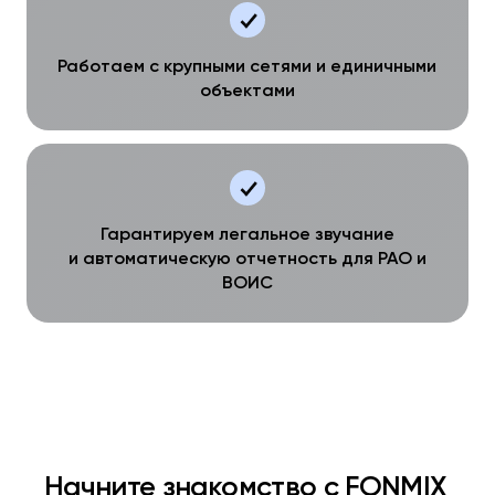
Работаем с крупными сетями и единичными
объектами
Гарантируем легальное звучание
и автоматическую отчетность для РАО и
ВОИС
Начните знакомство с FONMIX