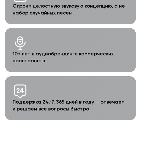
Строим целостную звуковую концепцию, а не
набор случайных песен
10+ лет в аудиобрендинге коммерческих
пространств
Поддержка 24/7, 365 дней в году — отвечаем
и решаем все вопросы быстро