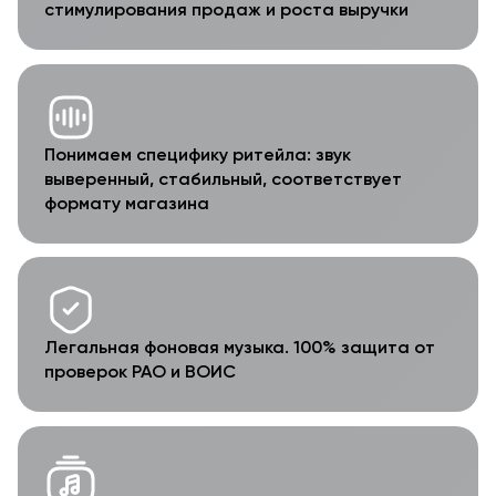
стимулирования продаж и роста выручки
Понимаем специфику ритейла: звук
выверенный, стабильный, соответствует
формату магазина
Легальная фоновая музыка. 100% защита от
проверок РАО и ВОИС