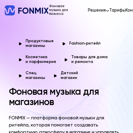
Фоновая
Решения
Тарифы
Кон
музыка для
бизнеса
Продуктовые
Fashion‑ритейл
магазины
Косметика
Товары для дома
и парфюмерия
и ремонта
Спец.
Детский
магазины
магазин
Фоновая музыка для
магазинов
FONMIX — платформа фоновой музыки для
ритейла, которая помогает создавать
комфортную атмосферу в магазине и управлять