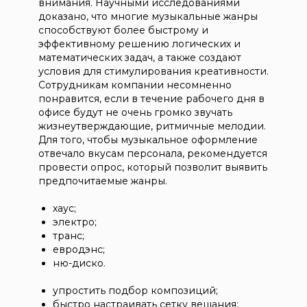
внимания. Научными исследованиями
помещения, подключаете
лицензионную музыку — то
доказано, что многие музыкальные жанры
оборудование и получаете
есть произведения, на которые
способствуют более быстрому и
стабильную работу системы. Вы
у вас получено официальное
эффективному решению логических и
можете попробовать сервис
право от правообладателей.
математических задач, а также создают
бесплатно в демо-режиме:
Включать радио, стриминговые
условия для стимулирования креативности.
зарегистрируйтесь и
сервисы или личные
Сотрудникам компании несомненно
протестируйте звучание в
плейлисты в помещении
понравится, если в течение рабочего дня в
вашем заведении.
нельзя: это нарушение закона,
офисе будут не очень громко звучать
за которое РАО и ВОИС могут
жизнеутверждающие, ритмичные мелодии.
наложить штраф.
Для того, чтобы музыкальное оформление
Сервис музыки для бизнеса
отвечало вкусам персонала, рекомендуется
FONMIX предоставляет
провести опрос, который позволит выявить
легальный музыкальный
предпочитаемые жанры.
каталог: более 20 миллионов
композиций, готовые
хаус;
плейлисты и гибкое
электро;
управление под формат
транс;
вашего заведения.
евродэнс;
ню-диско.
упростить подбор композиций;
быстро настраивать сетку вещания;