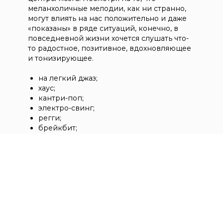
есть произведения, на которые
меланхоличные мелодии, как ни странно,
стабильную работу системы. Вы
у вас получено официальное
могут влиять на нас положительно и даже
можете попробовать сервис
право от правообладателей.
«показаны» в ряде ситуаций, конечно, в
бесплатно в демо-режиме:
Включать радио, стриминговые
повседневной жизни хочется слушать что-
зарегистрируйтесь и
сервисы или личные
то радостное, позитивное, вдохновляющее
протестируйте звучание в
плейлисты в помещении
и тонизирующее.
вашем заведении.
нельзя: это нарушение закона,
за которое РАО и ВОИС могут
на легкий джаз;
наложить штраф.
хаус;
Сервис музыки для бизнеса
кантри-поп;
FONMIX предоставляет
электро-свинг;
легальный музыкальный
регги;
каталог: более 20 миллионов
брейкбит;
композиций, готовые
поп-рок;
плейлисты и гибкое
K-pop.
управление под формат
вашего заведения.