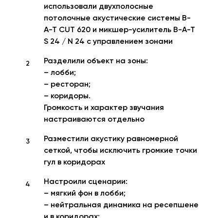
использовали двухполосные
потолочные акустические системы B-
A-T CUT 620 и микшер-усилитель B-A-T
S 24 / N 24 с управлением зонами
Разделили объект на зоны:
– лобби;
– ресторан;
– коридоры.
Громкость и характер звучания
настраиваются отдельно
Разместили акустику равномерной
сеткой, чтобы исключить громкие точки
гул в коридорах
Настроили сценарии:
– мягкий фон в лобби;
– нейтральная динамика на ресепшене
и в коридорах;