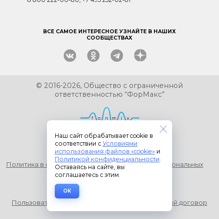
ВСЕ САМОЕ ИНТЕРЕСНОЕ УЗНАЙТЕ В НАШИХ
СООБЩЕСТВАХ
© 2016-2026,
Общество с ограниченной
ответственностью “ФорМакс”
Наш сайт обрабатывает cookie в
соответствии с
Условиями
использования файлов «cookie»
Карта сайта
Контакты
и
Политикой конфиденциальности
.
Политика в отношении обработки и защиты персональных
Оставаясь на сайте, вы
соглашаетесь с этим.
данных
Входит в реестр Российского ПО
ОК
Пользовательское соглашение
Лицензионный договор