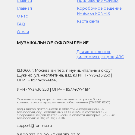
Главная
Приложение FONMIX
Главная
Коробочное решение
FMBox от FONMIX
О нас
Карта сайта
FAQ
Отели
МУЗЫКАЛЬНОЕ ОФОРМЛЕНИЕ
Для автосалонов,
дилерских центров, АЗС
123060, г. Москва, вн. тер. г. муниципальный округ
Щукино, ул. Расплетина, д.12, к.1 ИНН - 7734361250 |
ОГРН - 1157746774184,
ИНН - 7734361250 | ОГРН - 1157746774184
Основным видом деятельности является разработка
компьютерного программного обеспечения (ОКВЭД 62.01)
Коды видов деятельности в области информационных
технологий, осуществляемых ООО «ФМ», в соответствии
с перечнем видов деятельности в области информационных
технологий: «1.01»; «2.01»; «14.01».
support@fonmix.ru
8 800 222-00-80
,
+7 495 252-02-81