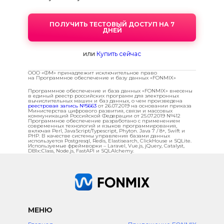
ПОЛУЧИТЬ ТЕСТОВЫЙ ДОСТУП НА 7
ДНЕЙ
или
Купить сейчас
ООО «ФМ» принадлежит исключительное право
на Программное обеспечение и базу данных «FONMIX»
Программное обеспечение и база данных «FONMIX» внесены
в единый реестр российских программ для электронных
вычислительных машин и баз данных, о чем произведена
реестровая запись №5663
от 26.07.2019 на основании приказа
Министерства цифрового развития, связи и массовых
коммуникаций Российской Федерации от 25.07.2019 №412
Программное обеспечение разработано с применением
современных технологий и языков программирования,
включая Perl, JavaScript/Typescript, Phyton. Java 7 / 8+, Swift и
PHP. В качестве системы управления базами данных
используется Postgresql, Redis, Elastisearch, ClickHouse и SQLite.
Используемые фреймворки – Laravel, Vue.js, jQuery, Catalyst,
DBIx::Class, Node.js, FastAPI и SQLAlchemy.
МЕНЮ