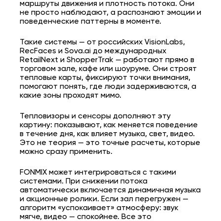
маршруты движения и плотность потока. Они
не просто наблюдают, а распознают эмоции и
поведенческие паттерны в моменте.
Такие системы — от российских VisionLabs,
RecFaces и Sova.ai до международных
RetailNext и ShopperTrak — работают прямо в
торговом зале, кафе или шоуруме. Они строят
тепловые карты, фиксируют точки внимания,
помогают понять, где люди задерживаются, а
какие зоны проходят мимо.
Тепловизоры и сенсоры дополняют эту
картину: показывают, как меняется поведение
в течение дня, как влияет музыка, свет, видео.
Это не теория — это точные расчеты, которые
можно сразу применить.
FONMIX может интегрироваться с такими
системами. При снижении потока
автоматически включается динамичная музыка
и акционные ролики. Если зал перегружен —
алгоритм «успокаивает» атмосферу: звук
мягче, видео — спокойнее. Все это