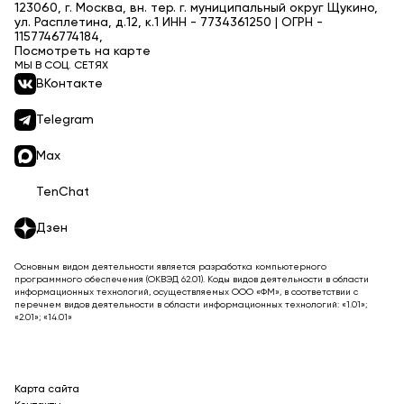
123060, г. Москва, вн. тер. г. муниципальный округ Щукино,
ул. Расплетина, д.12, к.1 ИНН - 7734361250 | ОГРН -
1157746774184,
Посмотреть на карте
МЫ В СОЦ. СЕТЯХ
ВКонтакте
Telegram
Max
TenChat
Дзен
Основным видом деятельности является разработка компьютерного
программного обеспечения (ОКВЭД 62.01). Коды видов деятельности в области
информационных технологий, осуществляемых ООО «ФМ», в соответствии с
перечнем видов деятельности в области информационных технологий: «1.01»;
«2.01»; «14.01»
Карта сайта