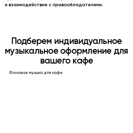
и взаимодействие с правообладателями.
Подберем индивидуальное
музыкальное оформление для
вашего кафе
Фоновая музыка для кафе
Френч-поп
Романтик вайб
Легкий, элегантный и
Создание атмосферы
романтичный музыкальный
уединения, тепла и
стиль, который задает
эстетики, для идеальн
атмосферу Франции,
свидания
придает заведению