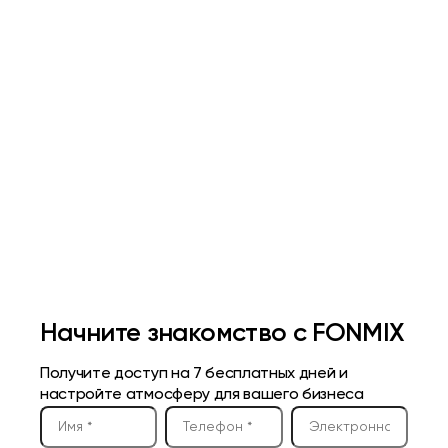
европейский шарм, не
мешает гостям общаться и
отлично дополняет бокал
вина
Начните знакомство с FONMIX
Получите доступ на 7 бесплатных дней и
настройте атмосферу для вашего бизнеса