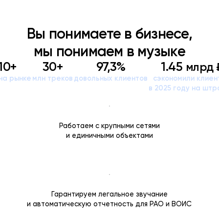
Вы понимаете в бизнесе,
мы понимаем в музыке
10+
30+
97,3%
1.45
млрд 
на рынке
млн треков
довольных клиентов
сэкономили клиен
в 2025 году на шт
Работаем с крупными сетями
и единичными объектами
Гарантируем легальное звучание
и автоматическую отчетность для РАО и ВОИС