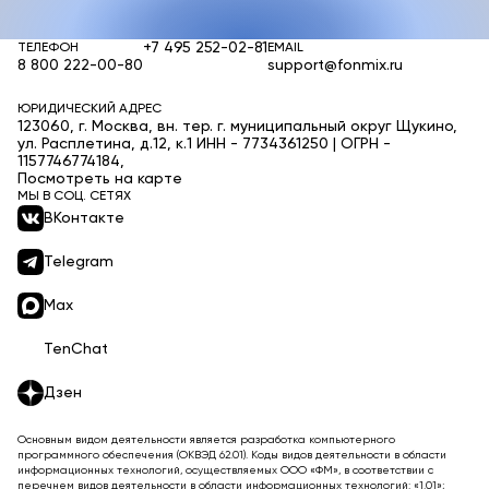
+7 495 252-02-81
ТЕЛЕФОН
EMAIL
8 800 222-00-80
support@fonmix.ru
ЮРИДИЧЕСКИЙ АДРЕС
123060, г. Москва, вн. тер. г. муниципальный округ Щукино,
ул. Расплетина, д.12, к.1 ИНН - 7734361250 | ОГРН -
1157746774184,
Посмотреть на карте
МЫ В СОЦ. СЕТЯХ
ВКонтакте
Telegram
Max
TenChat
Дзен
Основным видом деятельности является разработка компьютерного
программного обеспечения (ОКВЭД 62.01). Коды видов деятельности в области
информационных технологий, осуществляемых ООО «ФМ», в соответствии с
перечнем видов деятельности в области информационных технологий: «1.01»;