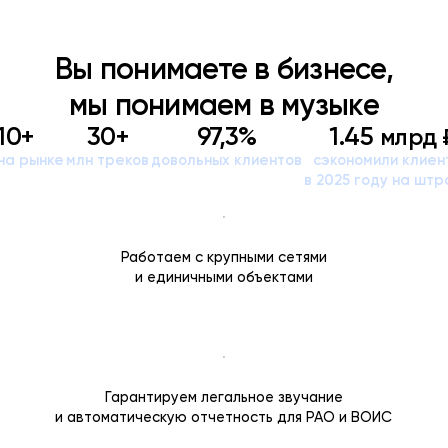
Вы понимаете в бизнесе,
мы понимаем в музыке
10+
30+
97,3%
1.45
млрд 
на рынке
млн треков
довольных клиентов
сэкономили клиен
в 2025 году на шт
Работаем с крупными сетями
и единичными объектами
Гарантируем легальное звучание
и автоматическую отчетность для РАО и ВОИС